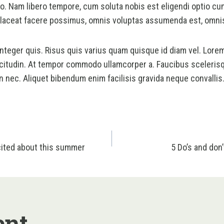
io. Nam libero tempore, cum soluta nobis est eligendi optio cu
laceat facere possimus, omnis voluptas assumenda est, omnis
nteger quis. Risus quis varius quam quisque id diam vel. Lorem
llicitudin. At tempor commodo ullamcorper a. Faucibus sceleri
 nec. Aliquet bibendum enim facilisis gravida neque convallis.
ion
cited about this summer
5 Do’s and don
ent