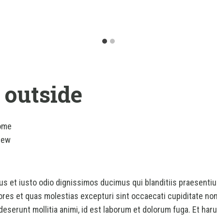
 outside
home
new
s et iusto odio dignissimos ducimus qui blanditiis praesentiu
ores et quas molestias excepturi sint occaecati cupiditate non
a deserunt mollitia animi, id est laborum et dolorum fuga. Et ha