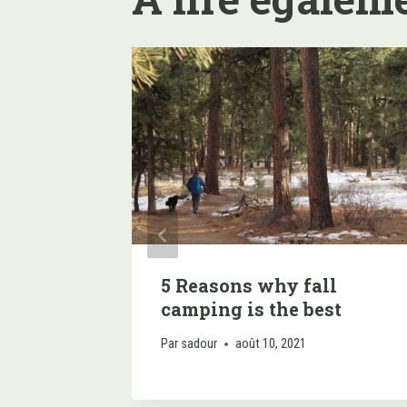
: a
5 Reasons why fall
 best
camping is the best
Par
sadour
août 10, 2021