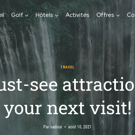
il
Golf
Hôtels
Activités
Offres
Co
TRAVEL
st-see attractio
your next visit!
Par
sadour
août 10, 2021