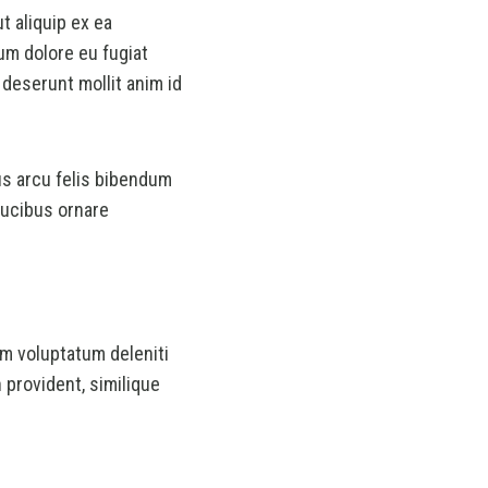
t aliquip ex ea
um dolore eu fugiat
 deserunt mollit anim id
mus arcu felis bibendum
aucibus ornare
m voluptatum deleniti
 provident, similique