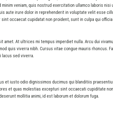
 minim veniam, quis nostrud exercitation ullamco laboris nisi u
 aute irure dolor in reprehenderit in voluptate velit esse cill
r sint occaecat cupidatat non proident, sunt in culpa qui officia
sit amet. At ultrices mi tempus imperdiet nulla. Arcu dui viva
mod quis viverra nibh. Cursus vitae congue mauris rhoncus. F
 lacus sed viverra.
s et iusto odio dignissimos ducimus qui blanditiis praesentiu
ores et quas molestias excepturi sint occaecati cupiditate non
 deserunt mollitia animi, id est laborum et dolorum fuga.