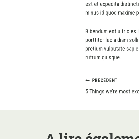
est et expedita distinct
minus id quod maxime p
Bibendum est ultricies i
porttitor leo a diam so
pretium vulputate sapien
rutrum quisque.
Navigat
PRÉCÉDENT
5 Things we’re most ex
de
l’article
A lire égalem