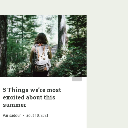
5 Things we’re most
5 Best 
excited about this
mt. Wa
summer
Par
sadour
Par
sadour
août 10, 2021