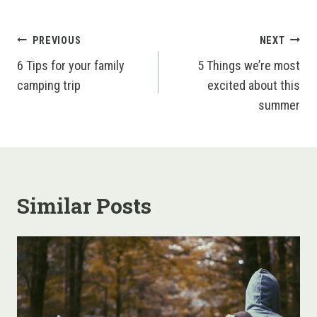
Post
PREVIOUS
NEXT
navigation
6 Tips for your family
5 Things we’re most
camping trip
excited about this
summer
Similar Posts