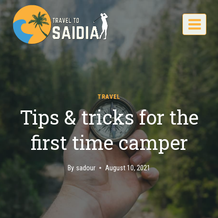
Skip
to
content
TRAVEL
Tips & tricks for the
first time camper
By
sadour
August 10, 2021